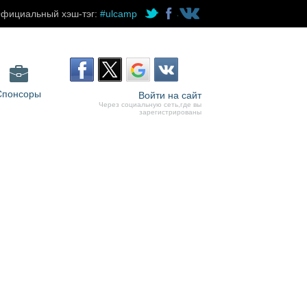
фициальный хэш-тэг:
#ulcamp
Спонсоры
Войти на сайт
Через социальную сеть,где вы
зарегистрированы