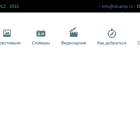
012
2011
info@ulcamp.ru
О
фестивале
Спикеры
Видеоархив
Как добраться