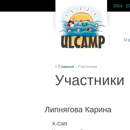
2014
2
О 
\\
Главная
\ Участники
Участники
Липнягова Карина
X-Cart