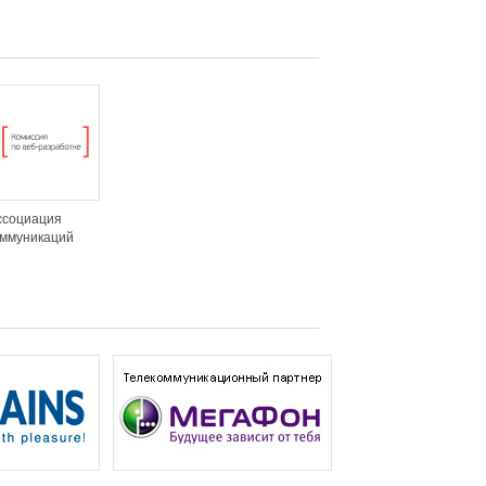
ссоциация
оммуникаций