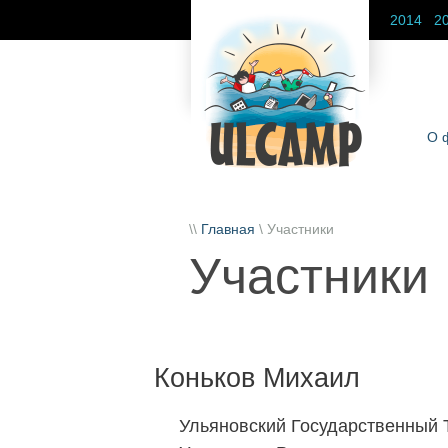
2014
2
О 
\\
Главная
\ Участники
Участники
Коньков Михаил
Ульяновский Государственный 