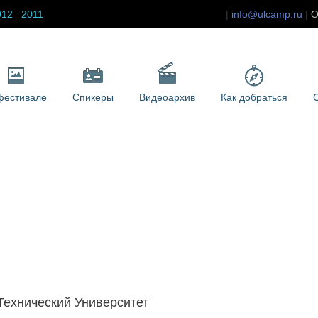
012
2011
info@ulcamp.ru
О
фестивале
Спикеры
Видеоархив
Как добраться
Технический Университет