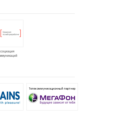
ссоциация
оммуникаций