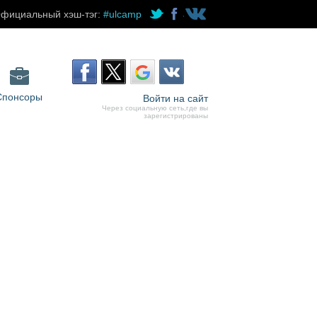
фициальный хэш-тэг:
#ulcamp
Спонсоры
Войти на сайт
Через социальную сеть,где вы
зарегистрированы