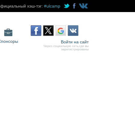
фициальный хэш-тэг:
#ulcamp
Спонсоры
Войти на сайт
Через социальную сеть,где вы
зарегистрированы