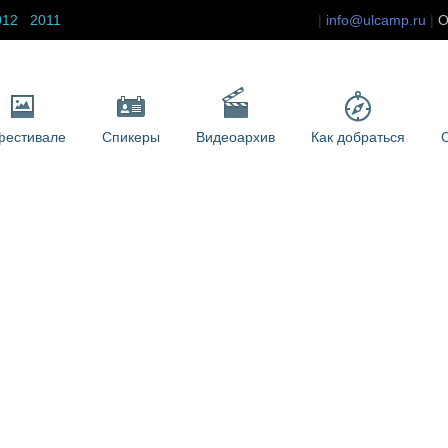
012
2011
info@ulcamp.ru
О
фестивале
Спикеры
Видеоархив
Как добраться