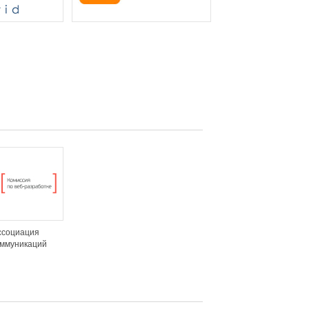
ссоциация
оммуникаций