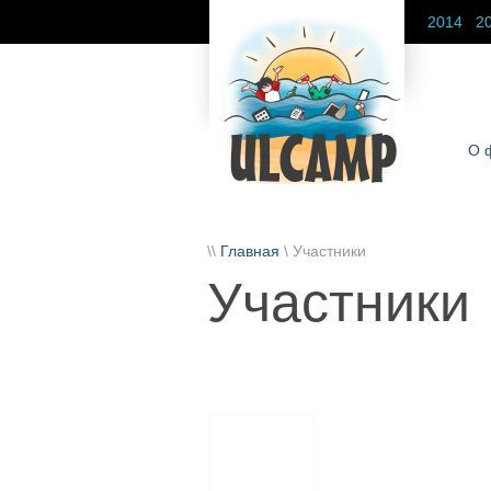
2014
2
О 
\\
Главная
\ Участники
Участники