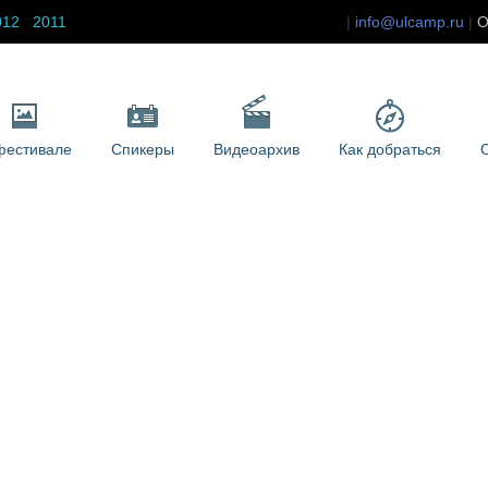
012
2011
info@ulcamp.ru
О
фестивале
Спикеры
Видеоархив
Как добраться