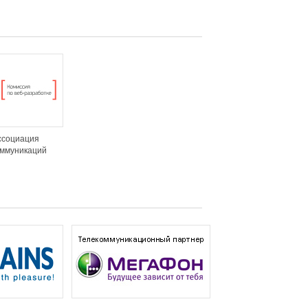
ссоциация
оммуникаций