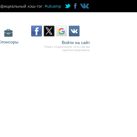
фициальный хэш-тэг:
#ulcamp
Спонсоры
Войти на сайт
Через социальную сеть,где вы
зарегистрированы