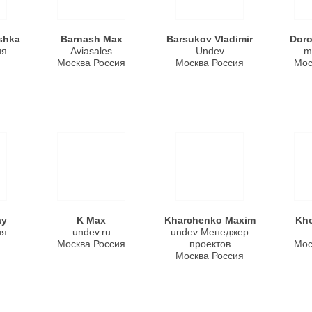
shka
Barnash Max
Barsukov Vladimir
Doro
ия
Aviasales
Undev
mu
Москва Россия
Москва Россия
Мос
ay
K Max
Kharchenko Maxim
Kho
ия
undev.ru
undev Менеджер
Москва Россия
проектов
Мос
Москва Россия