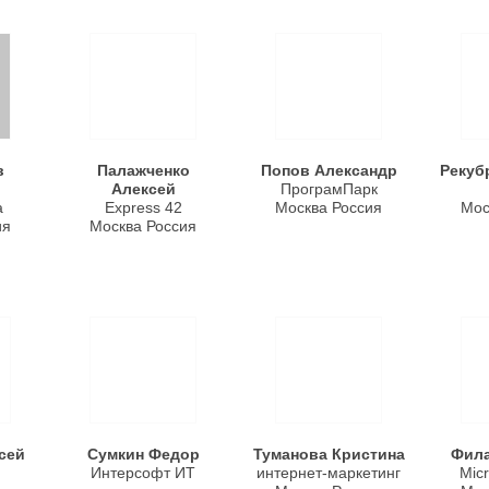
в
Палажченко
Попов Александр
Рекуб
Алексей
ПрограмПарк
а
Express 42
Москва Россия
Мос
ия
Москва Россия
сей
Сумкин Федор
Туманова Кристина
Фила
Интерсофт ИТ
интернет-маркетинг
Micr