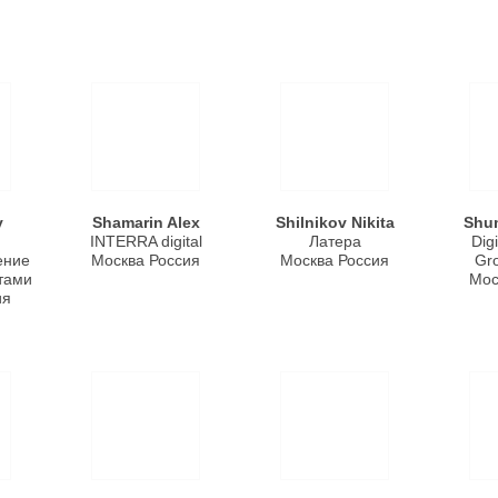
y
Shamarin Alex
Shilnikov Nikita
Shum
INTERRA digital
Латера
Dig
ение
Москва Россия
Москва Россия
Gr
тами
Мос
ия