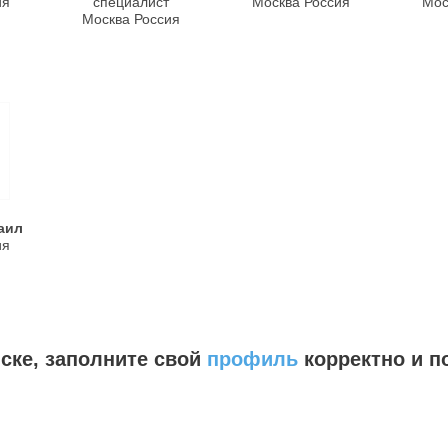
ия
специалист
Москва Россия
Мос
Москва Россия
аил
ия
иске, заполните свой
профиль
корректно и по