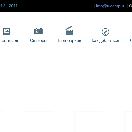
012
2011
info@ulcamp.ru
О
фестивале
Спикеры
Видеоархив
Как добраться