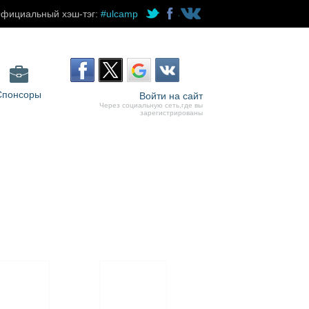
фициальный хэш-тэг:
#ulcamp
Спонсоры
Войти на сайт
Через социальную сеть,где вы
зарегистрированы