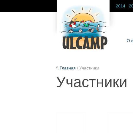
2014
2
О 
\\
Главная
\ Участники
Участники