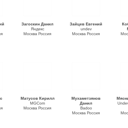
ий
Загоскин Данил
Зайцев Евгений
Ко
Яндекс
undev
ия
Москва Россия
Москва Россия
Мос
с
Матусов Кирилл
Мухаметзянов
Мясн
MGCom
Данил
Unde
ия
Москва Россия
Badoo
Москва Россия
Мос