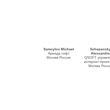
Samoylov Michael
Schepansk
Армада софт
Alessandro
Москва Россия
QSOFT управл
интернет-проек
Москва Росс