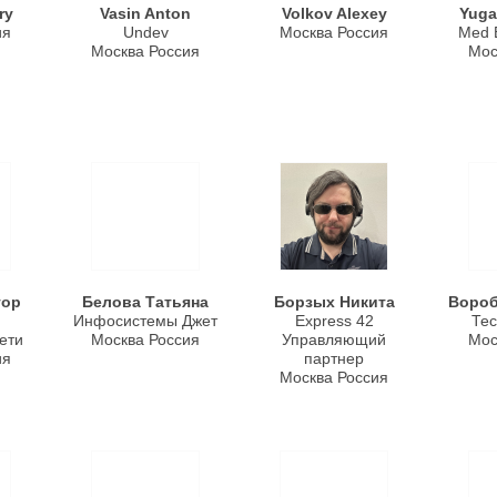
ry
Vasin Anton
Volkov Alexey
Yuga
ия
Undev
Москва Россия
Med 
Москва Россия
Мос
тор
Белова Татьяна
Борзых Никита
Вороб
Инфосистемы Джет
Express 42
Тес
ети
Москва Россия
Управляющий
Мос
ия
партнер
Москва Россия