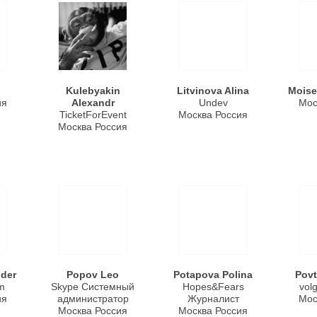
Kulebyakin
Litvinova Alina
Moise
ия
Alexandr
Undev
Мос
TicketForEvent
Москва Россия
Москва Россия
nder
Popov Leo
Potapova Polina
Povt
m
Skype Системный
Hopes&Fears
vol
ия
администратор
Журналист
Мос
Москва Россия
Москва Россия