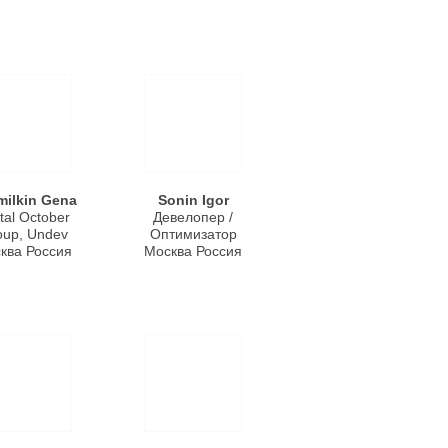
ilkin Gena
Sonin Igor
ital October
Девелопер /
oup, Undev
Оптимизатор
ква Россия
Москва Россия