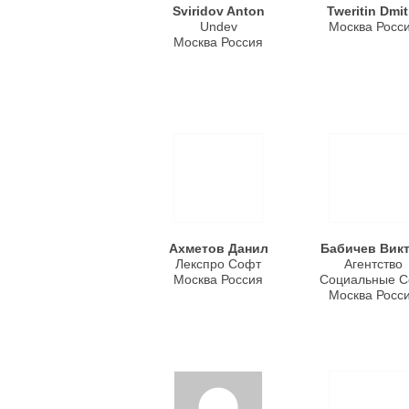
Sviridov Anton
Tweritin Dmit
Undev
Москва Росс
Москва Россия
Ахметов Данил
Бабичев Вик
Лекспро Софт
Агентство
Москва Россия
Социальные С
Москва Росс