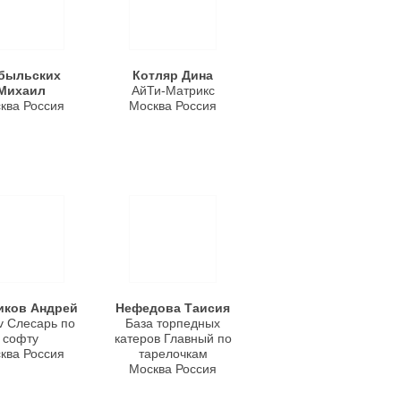
быльских
Котляр Дина
Михаил
АйТи-Матрикс
ква Россия
Москва Россия
иков Андрей
Нефедова Таисия
v Слесарь по
База торпедных
софту
катеров Главный по
ква Россия
тарелочкам
Москва Россия